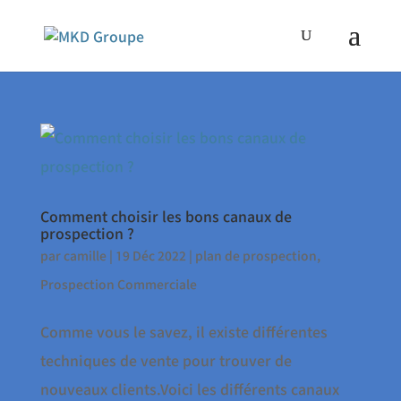
Comment choisir les bons canaux de
prospection ?
par
camille
|
19 Déc 2022
|
plan de prospection
,
Prospection Commerciale
Comme vous le savez, il existe différentes
techniques de vente pour trouver de
nouveaux clients.Voici les différents canaux